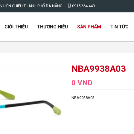
LIÊN CHIỂU THÀNH PHỐ ĐÀ NẴNG
0915 664 449
GIỚI THIỆU
THƯƠNG HIỆU
SẢN PHẨM
TIN TỨC
NBA9938A03
0 VND
NBA9938A03